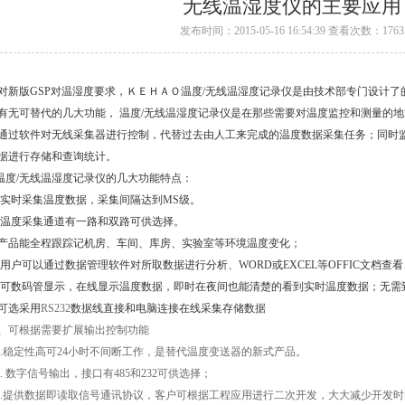
无线温湿度仪的主要应用
发布时间：2015-05-16 16:54:39 查看次数：1763
对新版
GSP
对温湿度要求，ＫＥＨＡＯ温度
/
无线温湿度记录仪是由技术部专门设计了
有无可替代的几大功能，
温度
/
无线温湿度记录仪是在那些需要对温度监控和测量的地
通过软件对无线采集器进行控制，代替过去由人工来完成的温度数据采集任务；同时
据进行存储和查询统计。
温度
/
无线温湿度记录仪的几大功能特点：
实时采集温度数据，采集间隔达到
MS
级。
温度采集通道有一路和双路可供选择。
产品能全程跟踪记机房、车间、库房、实验室等环境温度变化；
用户可以通过数据管理软件对所取数据进行分析、
WORD
或
EXCEL
等
OFFIC
文档查看
可数码管显示，在线显示温度数据，即时在夜间也能清楚的看到实时温度数据；无需
可选采用
RS232
数据线直接和电脑连接在线采集存储数据
、可根据需要扩展输出控制功能
.
稳定性高可
24
小时不间断工作，是替代温度变送器的新式产品。
.
数字信号输出，接口有
485
和
232
可供选择；
.
提供数据即读取信号通讯协议，客户可根据工程应用进行二次开发，大大减少开发时